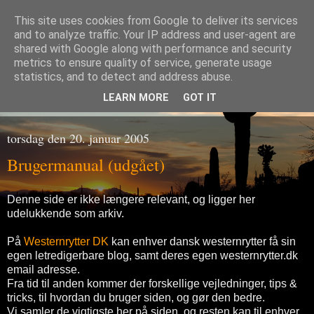
This site uses cookies from Google to deliver its services
and to analyze traffic. Your IP address and user-agent are
shared with Google along with performance and security
metrics to ensure quality of service, generate usage
Westernrytter
statistics, and to detect and address abuse.
LEARN MORE
GOT IT
torsdag den 20. januar 2005
Brugermanual (udgået)
Denne side er ikke længere relevant, og ligger her
udelukkende som arkiv.
På
Westernrytter DK
kan enhver dansk westernrytter få sin
egen letredigerbare blog, samt deres egen westernrytter.dk
email adresse.
Fra tid til anden kommer der forskellige vejledninger, tips &
tricks, til hvordan du bruger siden, og gør den bedre.
Vi samler de vigtigste her på siden, og resten kan til enhver