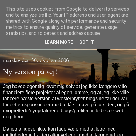
This site uses cookies from Google to deliver its services
and to analyze traffic. Your IP address and user-agent are
shared with Google along with performance and security
metrics to ensure quality of service, generate usage
Westernrytter
statistics, and to detect and address abuse.
LEARN MORE
GOT IT
mandag den 30. oktober 2006
Ny version på vej!
Jeg havde egentlig lovet mig selv at jeg ikke længere ville
financiere flere projekter af egen lomme, og at jeg ikke ville
lancere næste version af westernrytter blogs'ne før der var
fundet en sponsor, der mod at få sit navn på forsiden, og på
nyoprettede/nyopdaterede blogs/profiler, ville betale web
udgifterne.
Da jeg alligevel ikke kan lade være med at lege med
mulighederne har jeg aligevel endt med at lægge ud, og